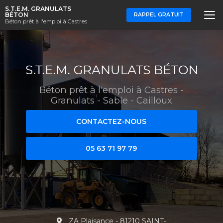
Aller
S.T.E.M. GRANULATS
au
BÉTON
RAPPEL GRATUIT
Béton prêt à l'emploi à Castres
contenu
principal
Béton prêt à l'emploi à Castres
-
Granulats - Sable - Cailloux
CONTACTEZ-NOUS
05 63 71 97 79
ZA Plaisance - 81210 SAINT-