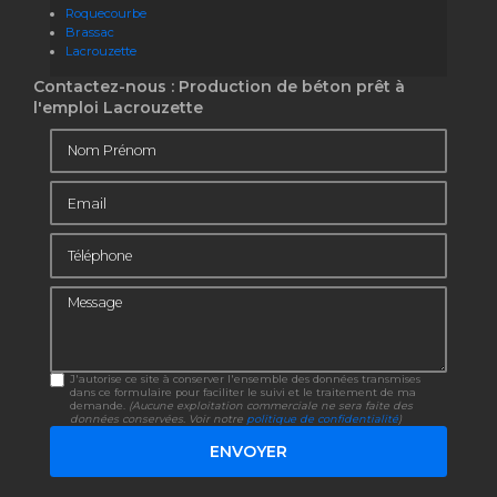
Roquecourbe
Brassac
Lacrouzette
Contactez-nous : Production de béton prêt à
l'emploi Lacrouzette
Nom Prénom
Email
Téléphone
Message
J'autorise ce site à conserver l'ensemble des données transmises
dans ce formulaire pour faciliter le suivi et le traitement de ma
demande.
(Aucune exploitation commerciale ne sera faite des
données conservées. Voir notre
politique de confidentialité
)