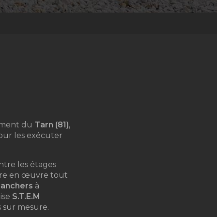
tement du
Tarn (81)
,
our les exécuter
tre les étages
re en œuvre tout
lanchers
à
rise
S.T.E.M
s sur mesure.