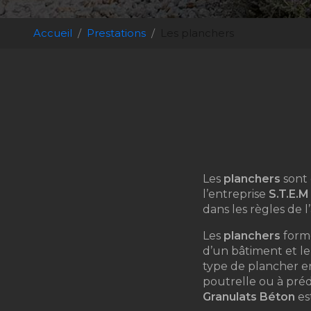
Accueil
Prestations
Les planchers
Les
planchers
sont 
l’entreprise
S.T.E.M
dans les règles de 
Les
planchers
forme
d’un bâtiment et 
type de plancher en
poutrelle ou à préd
Granulats Béton
es