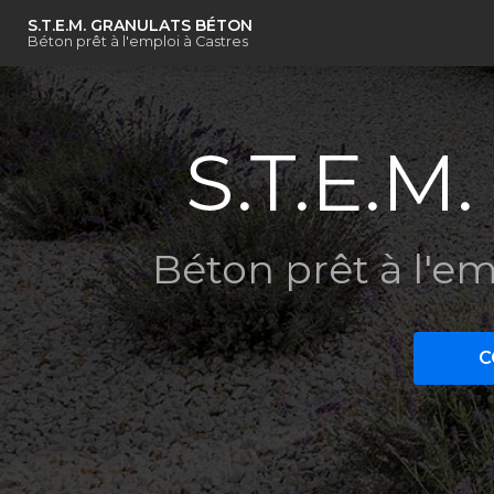
Navigation principal
Aller
S.T.E.M. GRANULATS BÉTON
au
Béton prêt à l'emploi à Castres
contenu
principal
Béton prêt à l'em
C