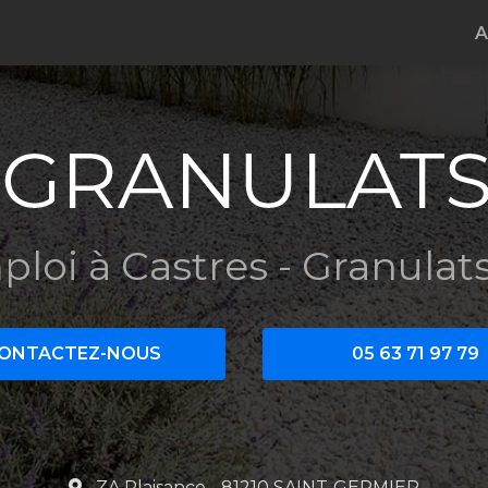
e
A
ploi à Castres
- Granulats
ONTACTEZ-NOUS
05 63 71 97 79
ZA Plaisance - 81210 SAINT-GERMIER