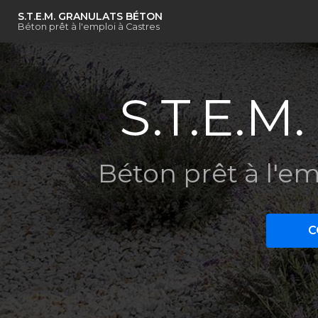
Navigation principal
Aller
S.T.E.M. GRANULATS BÉTON
au
Béton prêt à l'emploi à Castres
contenu
principal
Béton prêt à l'em
C