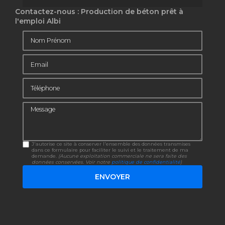
Contactez-nous : Production de béton prêt à
l'emploi Albi
Nom Prénom
Email
Téléphone
Message
J'autorise ce site à conserver l'ensemble des données transmises
dans ce formulaire pour faciliter le suivi et le traitement de ma
demande.
(Aucune exploitation commerciale ne sera faite des
données conservées. Voir notre
politique de confidentialité
)