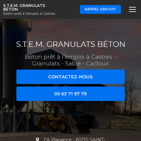
Aller
S.T.E.M. GRANULATS
au
BÉTON
RAPPEL GRATUIT
Béton prêt à l'emploi à Castres
contenu
principal
Béton prêt à l'emploi à Castres
-
Granulats - Sable - Cailloux
CONTACTEZ-NOUS
05 63 71 97 79
ZA Plaisance - 81210 SAINT-