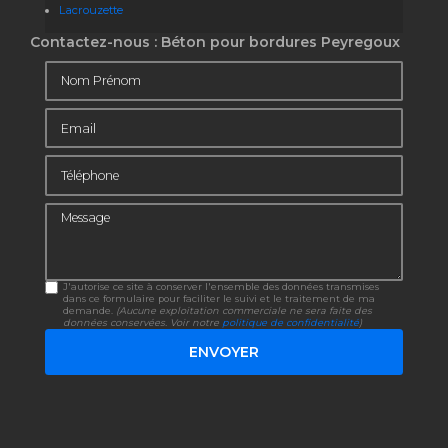
Lacrouzette
Contactez-nous : Béton pour bordures Peyregoux
Nom Prénom
Email
Téléphone
Message
J'autorise ce site à conserver l'ensemble des données transmises
dans ce formulaire pour faciliter le suivi et le traitement de ma
demande.
(Aucune exploitation commerciale ne sera faite des
données conservées. Voir notre
politique de confidentialité
)