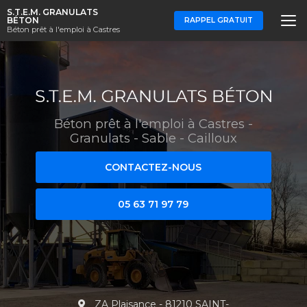
Aller
S.T.E.M. GRANULATS
au
BÉTON
RAPPEL GRATUIT
Béton prêt à l'emploi à Castres
contenu
principal
Béton prêt à l'emploi à Castres
-
Granulats - Sable - Cailloux
CONTACTEZ-NOUS
05 63 71 97 79
ZA Plaisance - 81210 SAINT-