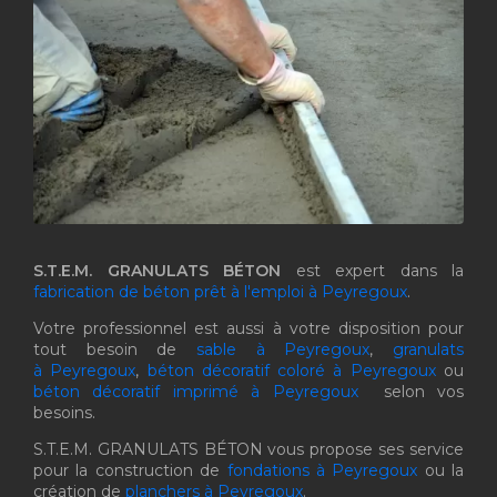
S.T.E.M. GRANULATS BÉTON
est expert dans la
fabrication de béton prêt à l'emploi à Peyregoux
.
Votre professionnel est aussi à votre disposition pour
tout besoin de
sable à Peyregoux
,
granulats
à Peyregoux
,
béton décoratif coloré à Peyregoux
ou
béton décoratif imprimé à Peyregoux
selon vos
besoins.
S.T.E.M. GRANULATS BÉTON vous propose ses service
pour la construction de
fondations à Peyregoux
ou la
création de
planchers à Peyregoux
.