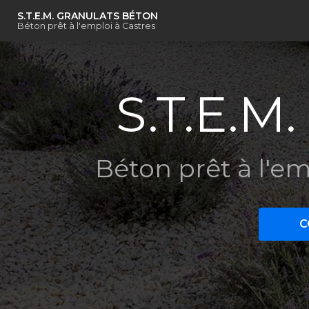
Navigation principal
Aller
S.T.E.M. GRANULATS BÉTON
au
Béton prêt à l'emploi à Castres
contenu
principal
Béton prêt à l'em
C