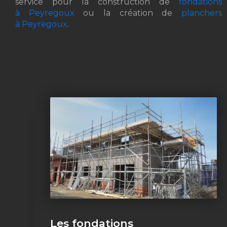
service pour la construction de
fondations
à Peyregoux
ou la création de
planchers
à Peyregoux
.
Les fondations