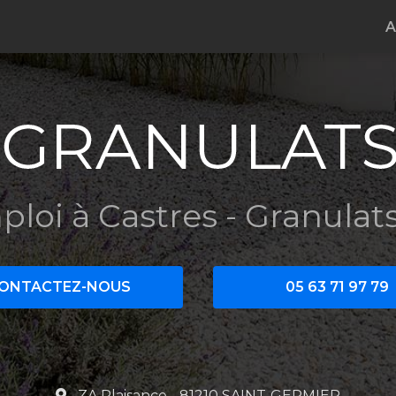
e
A
ploi à Castres
- Granulats
ONTACTEZ-NOUS
05 63 71 97 79
ZA Plaisance - 81210 SAINT-GERMIER