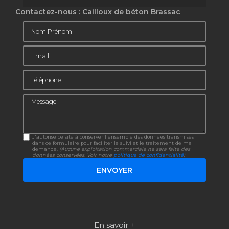
Contactez-nous : Cailloux de béton Brassac
Nom Prénom
Email
Téléphone
Message
J'autorise ce site à conserver l'ensemble des données transmises
dans ce formulaire pour faciliter le suivi et le traitement de ma
demande.
(Aucune exploitation commerciale ne sera faite des
données conservées. Voir notre
politique de confidentialité
)
En savoir +