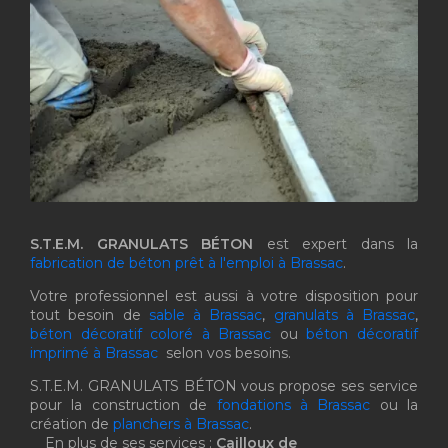
S.T.E.M. GRANULATS BÉTON
est expert dans la
fabrication de béton prêt à l'emploi à Brassac
.
Votre professionnel est aussi à votre disposition pour
tout besoin de
sable à Brassac
,
granulats à Brassac
,
béton décoratif coloré à Brassac
ou
béton décoratif
imprimé à Brassac
selon vos besoins.
S.T.E.M. GRANULATS BÉTON vous propose ses service
pour la construction de
fondations à Brassac
ou la
création de
planchers à Brassac
.
En plus de ses services :
Cailloux de