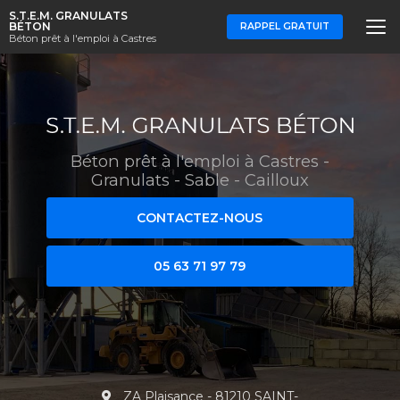
Aller
S.T.E.M. GRANULATS
au
BÉTON
RAPPEL GRATUIT
Béton prêt à l'emploi à Castres
contenu
principal
Béton prêt à l'emploi à Castres
-
Granulats - Sable - Cailloux
CONTACTEZ-NOUS
05 63 71 97 79
ZA Plaisance - 81210 SAINT-