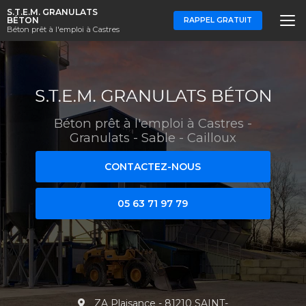
Aller
S.T.E.M. GRANULATS
au
BÉTON
RAPPEL GRATUIT
Béton prêt à l'emploi à Castres
contenu
principal
Béton prêt à l'emploi à Castres
-
Granulats - Sable - Cailloux
CONTACTEZ-NOUS
05 63 71 97 79
ZA Plaisance - 81210 SAINT-