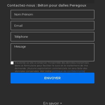
Contactez-nous : Béton pour dalles Peregoux
Nom Prénom
Email
Téléphone
Message
J'autorise ce site à conserver l'ensemble des données transmises
dans ce formulaire pour faciliter le suivi et le traitement de ma
demande.
(Aucune exploitation commerciale ne sera faite des
données conservées. Voir notre
politique de confidentialité
)
En savoir +