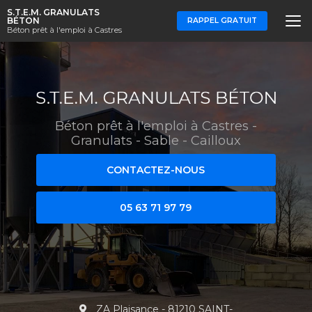
Aller
S.T.E.M. GRANULATS
au
BÉTON
RAPPEL GRATUIT
Béton prêt à l'emploi à Castres
contenu
principal
Béton prêt à l'emploi à Castres
-
Granulats - Sable - Cailloux
CONTACTEZ-NOUS
05 63 71 97 79
ZA Plaisance - 81210 SAINT-