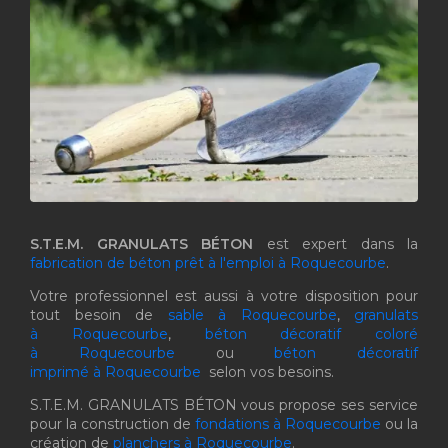
S.T.E.M. GRANULATS BÉTON
est expert dans la
fabrication de béton prêt à l'emploi à Roquecourbe
.
Votre professionnel est aussi à votre disposition pour
tout besoin de
sable à Roquecourbe
,
granulats
à Roquecourbe
,
béton décoratif coloré
à Roquecourbe
ou
béton décoratif
imprimé à Roquecourbe
selon vos besoins.
S.T.E.M. GRANULATS BÉTON vous propose ses service
pour la construction de
fondations à Roquecourbe
ou la
création de
planchers à Roquecourbe
.