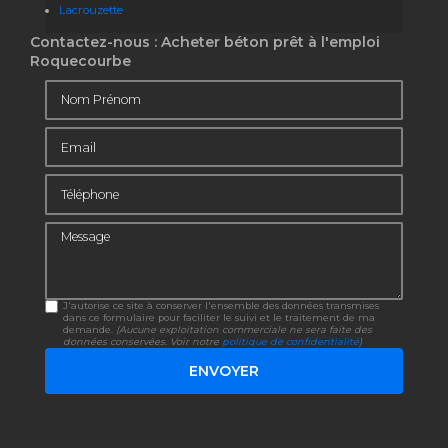
Lacrouzette
Contactez-nous : Acheter béton prêt à l'emploi
Roquecourbe
Nom Prénom
Email
Téléphone
Message
J'autorise ce site à conserver l'ensemble des données transmises
dans ce formulaire pour faciliter le suivi et le traitement de ma
demande.
(Aucune exploitation commerciale ne sera faite des
données conservées. Voir notre
politique de confidentialité
)